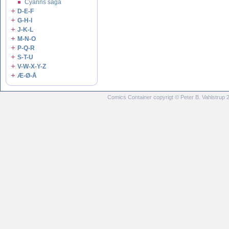
Cyanns saga
D-E-F
G-H-I
J-K-L
M-N-O
P-Q-R
S-T-U
V-W-X-Y-Z
Æ-Ø-Å
Comics Container copyrigt © Peter B. Vahlstrup 20