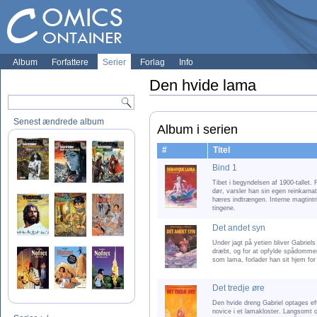
Album
Forfattere
Serier
Forlag
Info
Den hvide lama
Senest ændrede album
Album i serien
#
Titel
Bind 1
Tibet i begyndelsen af 1900-tallet
dør, varsler han sin egen reinkarn
hæres indtrængen. Interne magtintr
tingene.
Det andet syn
Under jagt på yetien bliver Gabriels
dræbt, og for at opfylde spådomme
som lama, forlader han sit hjem for
Det tredje øre
Den hvide dreng Gabriel optages ef
novice i et lamakloster. Langsomt 