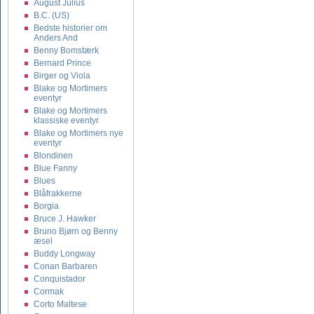
August Julius
B.C. (US)
Bedste historier om
Anders And
Benny Bomstærk
Bernard Prince
Birger og Viola
Blake og Mortimers
eventyr
Blake og Mortimers
klassiske eventyr
Blake og Mortimers nye
eventyr
Blondinen
Blue Fanny
Blues
Blåfrakkerne
Borgia
Bruce J. Hawker
Bruno Bjørn og Benny
æsel
Buddy Longway
Conan Barbaren
Conquistador
Cormak
Corto Maltese