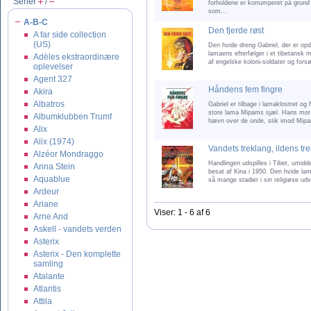
Serier
/
forholdene er korrumperet på grund
som...
A-B-C
Den fjerde røst
A far side collection
(US)
Den hvide dreng Gabriel, der er opdra
lamaens efterfølger i et tibetansk 
Adèles ekstraordinære
af engelske koloni-soldater og forsø
oplevelser
Agent 327
Håndens fem fingre
Akira
Albatros
Gabriel er tilbage i lamaklostret og
store lama Mipams sjæl. Hans mor t
Albumklubben Trumf
hævn over de onde, stik imod Mipam
Alix
Alix (1974)
Vandets treklang, ildens tr
Alzéor Mondraggo
Handlingen udspilles i Tibet, umiddel
Anna Stein
besat af Kina i 1950. Den hvide l
Aquablue
så mange stadier i sin religiøse udvi
Ardeur
Ariane
Viser: 1 - 6 af 6
Arne And
Askell - vandets verden
Asterix
Asterix - Den komplette
samling
Atalante
Atlantis
Attila