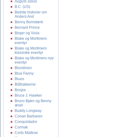
August Julius
B.C. (US)
Bedste historier om
Anders And
Benny Bomstærk
Bernard Prince
Birger og Viola
Blake og Mortimers
eventyr
Blake og Mortimers
klassiske eventyr
Blake og Mortimers nye
eventyr
Blondinen
Blue Fanny
Blues
Blåfrakkerne
Borgia
Bruce J. Hawker
Bruno Bjørn og Benny
æsel
Buddy Longway
Conan Barbaren
Conquistador
Cormak
Corto Maltese