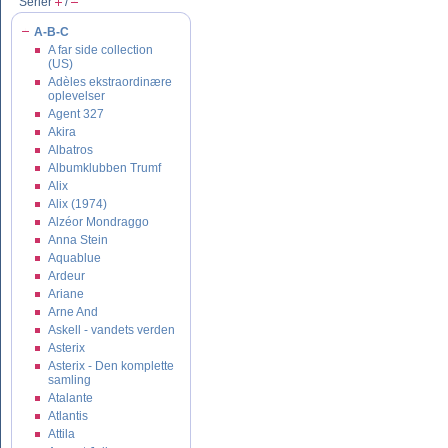
Serier
/
A-B-C
A far side collection
(US)
Adèles ekstraordinære
oplevelser
Agent 327
Akira
Albatros
Albumklubben Trumf
Alix
Alix (1974)
Alzéor Mondraggo
Anna Stein
Aquablue
Ardeur
Ariane
Arne And
Askell - vandets verden
Asterix
Asterix - Den komplette
samling
Atalante
Atlantis
Attila