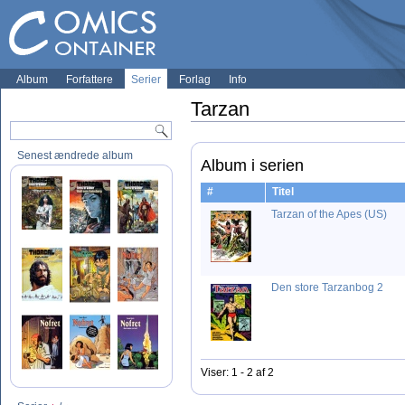
Album
Forfattere
Serier
Forlag
Info
Tarzan
Senest ændrede album
Album i serien
#
Titel
Tarzan of the Apes (US)
Den store Tarzanbog 2
Viser: 1 - 2 af 2