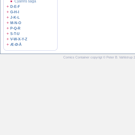
Cyanns saga
D-E-F
G-H-I
J-K-L
M-N-O
P-Q-R
S-T-U
V-W-X-Y-Z
Æ-Ø-Å
Comics Container copyrigt © Peter B. Vahlstrup 20