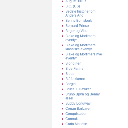
August Julius
B.C. (US)
Bedste historier om
Anders And
Benny Bomstærk
Bernard Prince
Birger og Viola
Blake og Mortimers
eventyr
Blake og Mortimers
klassiske eventyr
Blake og Mortimers nye
eventyr
Blondinen
Blue Fanny
Blues
Blåfrakkerne
Borgia
Bruce J. Hawker
Bruno Bjørn og Benny
æsel
Buddy Longway
Conan Barbaren
Conquistador
Cormak
Corto Maltese