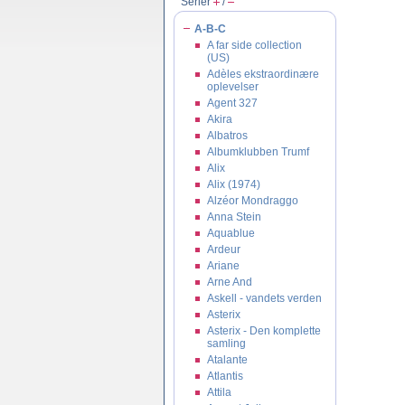
Serier
/
A-B-C
A far side collection
(US)
Adèles ekstraordinære
oplevelser
Agent 327
Akira
Albatros
Albumklubben Trumf
Alix
Alix (1974)
Alzéor Mondraggo
Anna Stein
Aquablue
Ardeur
Ariane
Arne And
Askell - vandets verden
Asterix
Asterix - Den komplette
samling
Atalante
Atlantis
Attila