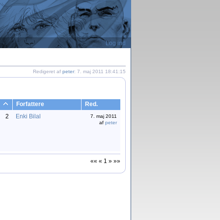
Log ind
Redigeret af
peter
: 7. maj 2011 18:41:15
Forfattere
Red.
2
Enki Bilal
7. maj 2011
af
peter
«« « 1 » »»