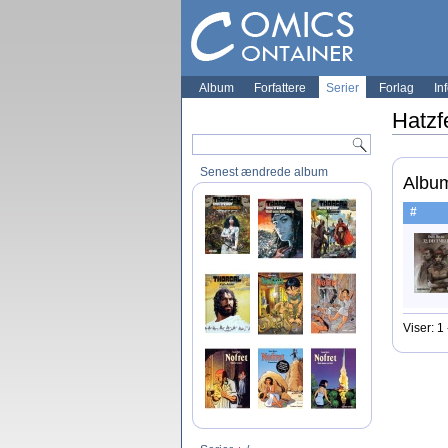
Album
Forfattere
Serier
Forlag
In
Hatzf
Senest ændrede album
Album
#
Viser: 1 