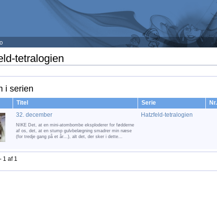
fo
eld-tetralogien
 i serien
Titel
Serie
Nr.
32. december
Hatzfeld-tetralogien
NIKE Det, at en mini-atombombe eksploderer for fødderne
af os, det, at en stump gulvbelægning smadrer min næse
(for tredje gang på et år...), alt det, der sker i dette...
- 1 af 1