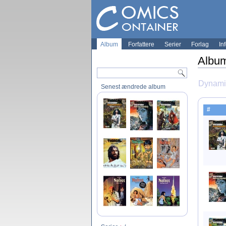
Album
Forfattere
Serier
Forlag
In
Albu
Dynami
Senest ændrede album
#