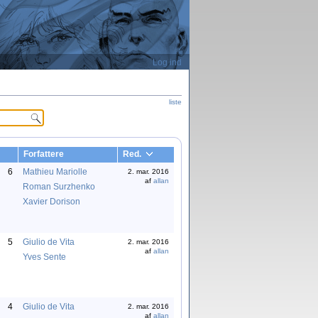
Log ind
liste
Forfattere
Red.
6
Mathieu Mariolle
2. mar. 2016
af
allan
Roman Surzhenko
Xavier Dorison
5
Giulio de Vita
2. mar. 2016
af
allan
Yves Sente
4
Giulio de Vita
2. mar. 2016
af
allan