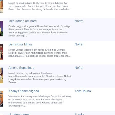
Nofret er vendt tilbage til Theben, hvor hun tidligere har
været præstinde i Amons tempel. Her møder hun tyven
Senep, der charmerer hende og får hende til at medvirke...
Med døden om bord
Nofret
Da den ægyptiske general Horemheb sender sin fortrolige
Binemwese til Memfis for at undersøge, hvem der
forsyner Egyptens fjender med bronzevåben, involveres
Nofret ufrivilligt...
Den sidste Minos
Nofret
Nofret vender tilbage til sin fødeø Kreta med vennen
Nedjem. Hun er den retmæssige arving til tronen, men
naturkatastrofer og politiske intriger griber afgørende ind...
Amons Gemalinde
Nofret
Nofret befinder sig i Ægypten. Hun bliver
tempeldanserinde i Amonstemplet. Snart involveres Nofret
i magtkampen mellem Amonstemplets præsteskab og
Faraoen
Khanys hemmelighed
Yoko Tsuno
Vineaneren Karpan og hans håndlanger Gorka har udtænkt
en grusom plan, som vil gøre Jorden ubeboelig for
menneskene og samtidig gøre Jordens atmosfære
anvendelig for...
Underverdenen
Franka