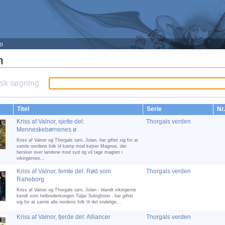
fo
m
sk søgning
Titel
Serie
Nr.
Kriss af Valnor, sjette del:
Thorgals verden
Menneskebørnenes ø
Kriss af Valnor og Thorgals søn, Jolan, har giftet sig for at
samle nordens folk til kamp mod kejser Magnus, der
hersker over landene mod syd og vil tage magten i
vikingernes...
Kriss af Valnor, femte del: Rød som
Thorgals verden
Raheborg
Kriss af Valnor og Thorgals søn, Jolan - blandt vikingerne
kendt som helbrederkongen Taljar Sologhonn - har giftet
sig for at samle alle nordens folk til det endelige...
Kriss af Valnor, fjerde del: Alliancer
Thorgals verden