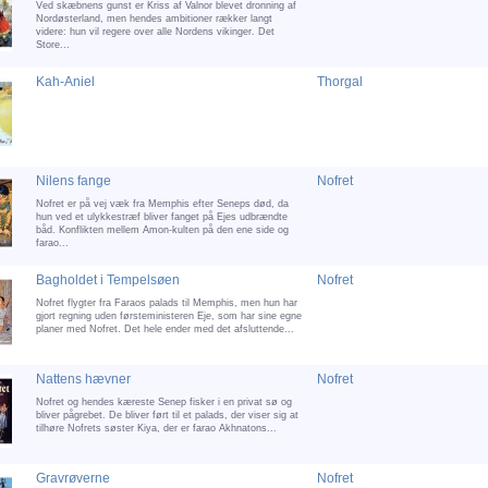
Ved skæbnens gunst er Kriss af Valnor blevet dronning af
Nordøsterland, men hendes ambitioner rækker langt
videre: hun vil regere over alle Nordens vikinger. Det
Store...
Kah-Aniel
Thorgal
Nilens fange
Nofret
Nofret er på vej væk fra Memphis efter Seneps død, da
hun ved et ulykkestræf bliver fanget på Ejes udbrændte
båd. Konflikten mellem Amon-kulten på den ene side og
farao...
Bagholdet i Tempelsøen
Nofret
Nofret flygter fra Faraos palads til Memphis, men hun har
gjort regning uden førsteministeren Eje, som har sine egne
planer med Nofret. Det hele ender med det afsluttende...
Nattens hævner
Nofret
Nofret og hendes kæreste Senep fisker i en privat sø og
bliver pågrebet. De bliver ført til et palads, der viser sig at
tilhøre Nofrets søster Kiya, der er farao Akhnatons...
Gravrøverne
Nofret