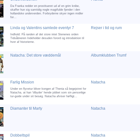
Da Franka redder en prostitueret ud af en grim knibe,
skaffer hun sig samtidig nogle magtfulde fjender i den
hollandske underverden. Forbryderne skyer ingen midler
for...
Linda og Valentins samlede eventyr 7
Rejser i tid og rum
Indhold: På randen af det store intet Stenenes orden
Tidsåbneren Indeholder desuden forord og introduktion til
hver af historierne.
Natacha: Det store væddemål
Albumklubben Trumf
Farlig Mission
Natacha
Under en flyvetur bliver kongen af Thenia så begejstret for
Natacha, at han 'tilbyder' hende jobbet som sin personlige
tur-guide under sit besøg. Natacha afviser høfligt...
Diamanter til Marty
Natacha
Dobbeltspil
Natacha