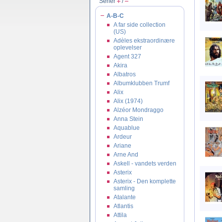
Serier
/
A-B-C
A far side collection
(US)
Adèles ekstraordinære
oplevelser
Agent 327
Akira
Albatros
Albumklubben Trumf
Alix
Alix (1974)
Alzéor Mondraggo
Anna Stein
Aquablue
Ardeur
Ariane
Arne And
Askell - vandets verden
Asterix
Asterix - Den komplette
samling
Atalante
Atlantis
Attila