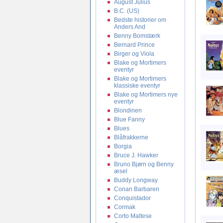
August Julius
B.C. (US)
Bedste historier om
Anders And
Benny Bomstærk
Bernard Prince
Birger og Viola
Blake og Mortimers
eventyr
Blake og Mortimers
klassiske eventyr
Blake og Mortimers nye
eventyr
Blondinen
Blue Fanny
Blues
Blåfrakkerne
Borgia
Bruce J. Hawker
Bruno Bjørn og Benny
æsel
Buddy Longway
Conan Barbaren
Conquistador
Cormak
Corto Maltese