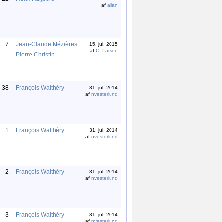
af
allan
7
Jean-Claude Mézières
15. jul. 2015
af
C_Larsen
Pierre Christin
38
François Walthéry
31. jul. 2014
af
nvesterlund
1
François Walthéry
31. jul. 2014
af
nvesterlund
2
François Walthéry
31. jul. 2014
af
nvesterlund
3
François Walthéry
31. jul. 2014
af
nvesterlund