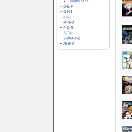
Cyanns saga
D-E-F
G-H-I
J-K-L
M-N-O
P-Q-R
S-T-U
V-W-X-Y-Z
Æ-Ø-Å