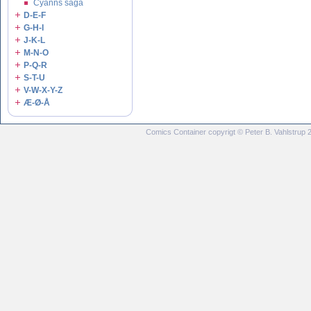
Cyanns saga
D-E-F
G-H-I
J-K-L
M-N-O
P-Q-R
S-T-U
V-W-X-Y-Z
Æ-Ø-Å
Comics Container copyrigt © Peter B. Vahlstrup 20