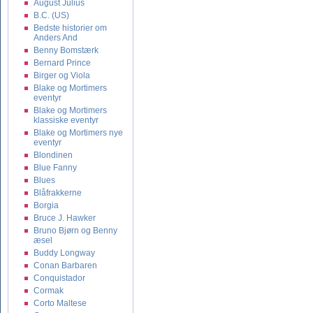
August Julius
B.C. (US)
Bedste historier om
Anders And
Benny Bomstærk
Bernard Prince
Birger og Viola
Blake og Mortimers
eventyr
Blake og Mortimers
klassiske eventyr
Blake og Mortimers nye
eventyr
Blondinen
Blue Fanny
Blues
Blåfrakkerne
Borgia
Bruce J. Hawker
Bruno Bjørn og Benny
æsel
Buddy Longway
Conan Barbaren
Conquistador
Cormak
Corto Maltese