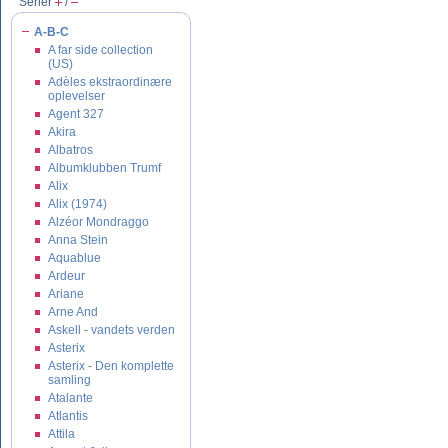
Serier
/
A-B-C
A far side collection
(US)
Adèles ekstraordinære
oplevelser
Agent 327
Akira
Albatros
Albumklubben Trumf
Alix
Alix (1974)
Alzéor Mondraggo
Anna Stein
Aquablue
Ardeur
Ariane
Arne And
Askell - vandets verden
Asterix
Asterix - Den komplette
samling
Atalante
Atlantis
Attila