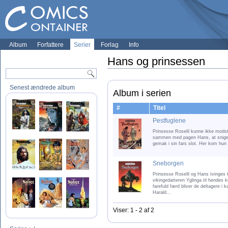
Album
Forfattere
Serier
Forlag
Info
Hans og prinsessen
Senest ændrede album
Album i serien
#
Titel
Pestfuglene
Prinsesse Roselil kunne ikke modstå 
sammen med pagen Hans, at snige s
gemak i sin fars slot. Her kom hun ufr
Sneborgen
Prinsesse Roselil og Hans tvinges ti
vikingedatteren Yglinga til hendes 
farefuld færd bliver de deltagere 
Harald...
Viser: 1 - 2 af 2