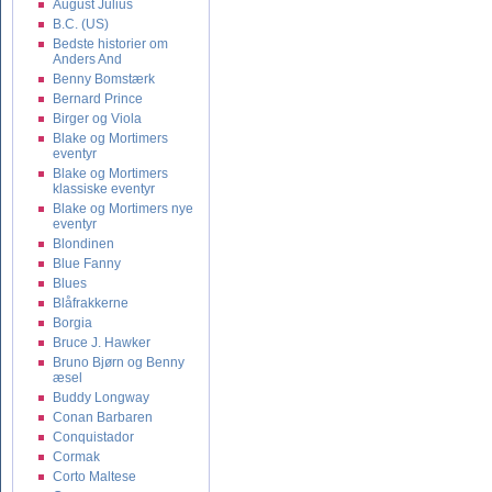
August Julius
B.C. (US)
Bedste historier om
Anders And
Benny Bomstærk
Bernard Prince
Birger og Viola
Blake og Mortimers
eventyr
Blake og Mortimers
klassiske eventyr
Blake og Mortimers nye
eventyr
Blondinen
Blue Fanny
Blues
Blåfrakkerne
Borgia
Bruce J. Hawker
Bruno Bjørn og Benny
æsel
Buddy Longway
Conan Barbaren
Conquistador
Cormak
Corto Maltese