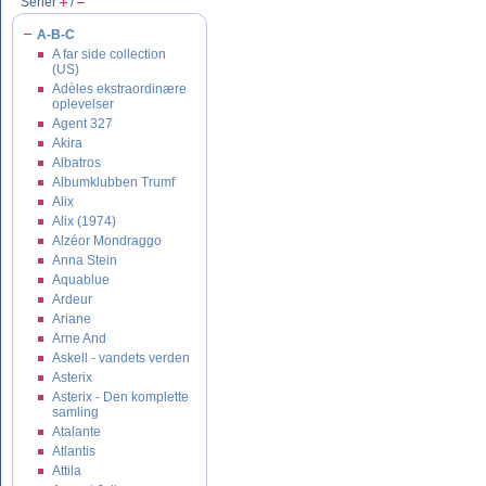
Serier
/
A-B-C
A far side collection
(US)
Adèles ekstraordinære
oplevelser
Agent 327
Akira
Albatros
Albumklubben Trumf
Alix
Alix (1974)
Alzéor Mondraggo
Anna Stein
Aquablue
Ardeur
Ariane
Arne And
Askell - vandets verden
Asterix
Asterix - Den komplette
samling
Atalante
Atlantis
Attila