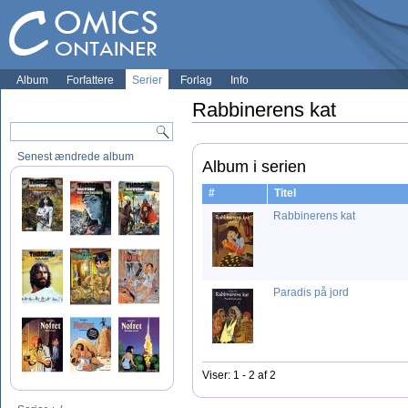
Album
Forfattere
Serier
Forlag
Info
Rabbinerens kat
Senest ændrede album
Album i serien
#
Titel
Rabbinerens kat
Paradis på jord
Viser: 1 - 2 af 2