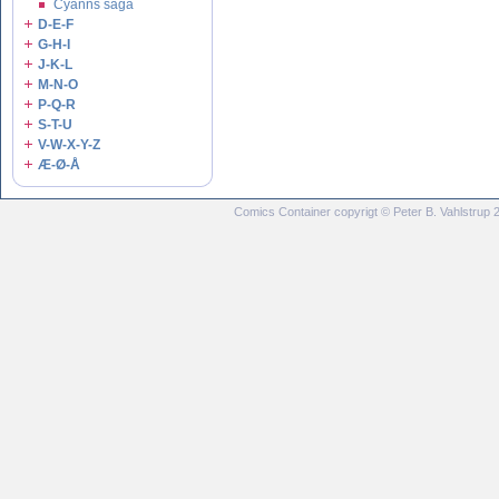
Cyanns saga
D-E-F
G-H-I
J-K-L
M-N-O
P-Q-R
S-T-U
V-W-X-Y-Z
Æ-Ø-Å
Comics Container copyrigt © Peter B. Vahlstrup 20