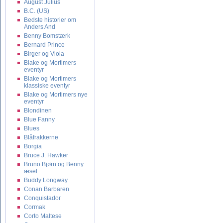
August Julius
B.C. (US)
Bedste historier om
Anders And
Benny Bomstærk
Bernard Prince
Birger og Viola
Blake og Mortimers
eventyr
Blake og Mortimers
klassiske eventyr
Blake og Mortimers nye
eventyr
Blondinen
Blue Fanny
Blues
Blåfrakkerne
Borgia
Bruce J. Hawker
Bruno Bjørn og Benny
æsel
Buddy Longway
Conan Barbaren
Conquistador
Cormak
Corto Maltese