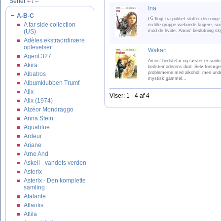
Serier
/
Ina
A-B-C
På flugt fra politiet slutter den unge
A far side collection
en lille gruppe væbnede krigere, so
(US)
mod de hvide. Amos' beslutning sky
Adèles ekstraordinære
oplevelser
Wakan
Agent 327
Amos' bedstefar og søster er sunket
Akira
bedstemoderens død. Selv forsøge
problemerne med alkohol, men unde
Albatros
mystisk gammel...
Albumklubben Trumf
Alix
Viser: 1 - 4 af 4
Alix (1974)
Alzéor Mondraggo
Anna Stein
Aquablue
Ardeur
Ariane
Arne And
Askell - vandets verden
Asterix
Asterix - Den komplette
samling
Atalante
Atlantis
Attila