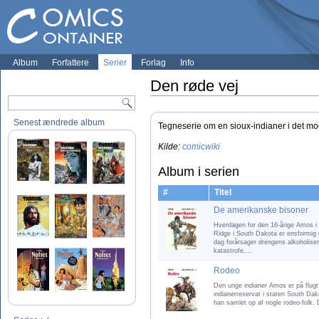
Album
Forfattere
Serier
Forlag
Info
Den røde vej
Senest ændrede album
Tegneserie om en sioux-indianer i det mod
Kilde:
comicwiki
Album i serien
#
Titel
De amerikanske bisoner
Hverdagen for den 16-årige Amos i 
Ridge i South Dakota er ensformig
dag forårsager drengens alkoholiser
katastrofe,...
Rodeo
Den unge indianer Amos er på flugt fr
indianerreservat i staten South Dak
han samlet op af nogle rodeo-folk. 