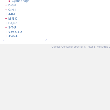
Cyanns saga
D-E-F
G-H-I
J-K-L
M-N-O
P-Q-R
S-T-U
V-W-X-Y-Z
Æ-Ø-Å
Comics Container copyrigt © Peter B. Vahlstrup 20