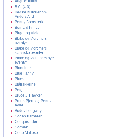
August Julius
B.C. (US)
Bedste historier om
Anders And
Benny Bomstærk
Bernard Prince
Birger og Viola
Blake og Mortimers
eventyr
Blake og Mortimers
klassiske eventyr
Blake og Mortimers nye
eventyr
Blondinen
Blue Fanny
Blues
Blåfrakkerne
Borgia
Bruce J. Hawker
Bruno Bjørn og Benny
æsel
Buddy Longway
Conan Barbaren
Conquistador
Cormak
Corto Maltese