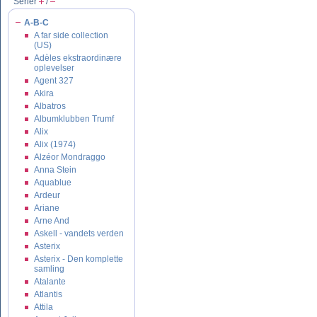
Serier
/
A-B-C
A far side collection
(US)
Adèles ekstraordinære
oplevelser
Agent 327
Akira
Albatros
Albumklubben Trumf
Alix
Alix (1974)
Alzéor Mondraggo
Anna Stein
Aquablue
Ardeur
Ariane
Arne And
Askell - vandets verden
Asterix
Asterix - Den komplette
samling
Atalante
Atlantis
Attila