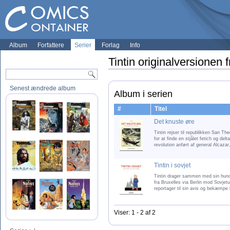
Album
Forfattere
Serier
Forlag
Info
Tintin originalversionen fr
Senest ændrede album
Album i serien
#
Titel
Det knuste øre
Tintin rejser til republikken San T
for at finde en stjålet fetich og delt
revolution anført af general Alcazar, 
Tintin i sovjet
Tintin drager sammen med sin hund 
fra Bruxelles via Berlin mod Sovjetu
reportager til sin avis og bekæmpe b
Viser: 1 - 2 af 2