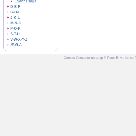
Cyanns saga
D-E-F
G-H-I
J-K-L
M-N-O
P-Q-R
S-T-U
V-W-X-Y-Z
Æ-Ø-Å
Comics Container copyrigt © Peter B. Vahlstrup 20