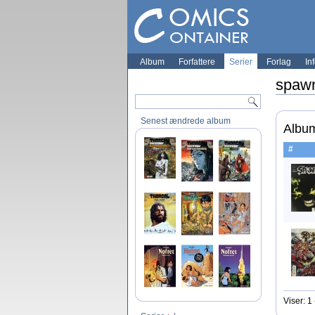
Album
Forfattere
Serier
Forlag
In
spaw
Senest ændrede album
Album
#
Viser: 1 