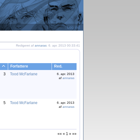
Log ind
Redigeret af
annaras
: 6. apr. 2013 00:33:41
Forfattere
Red.
3
Tood McFarlane
6. apr. 2013
af
annaras
5
Tood McFarlane
6. apr. 2013
af
annaras
«« « 1 » »»