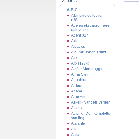
Serier
/
A-B-C
A far side collection
(US)
Adèles ekstraordinære
oplevelser
Agent 327
Akira
Albatros
Albumklubben Trumf
Alix
Alix (1974)
Alzéor Mondraggo
Anna Stein
Aquablue
Ardeur
Ariane
Arne And
Askell - vandets verden
Asterix
Asterix - Den komplette
samling
Atalante
Atlantis
Attila