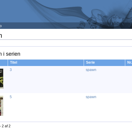
fo
n
 i serien
Titel
Serie
Nr.
3
spawn
5
spawn
- 2 af 2