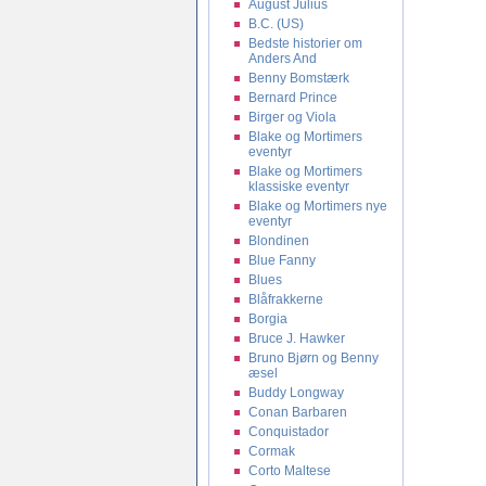
August Julius
B.C. (US)
Bedste historier om
Anders And
Benny Bomstærk
Bernard Prince
Birger og Viola
Blake og Mortimers
eventyr
Blake og Mortimers
klassiske eventyr
Blake og Mortimers nye
eventyr
Blondinen
Blue Fanny
Blues
Blåfrakkerne
Borgia
Bruce J. Hawker
Bruno Bjørn og Benny
æsel
Buddy Longway
Conan Barbaren
Conquistador
Cormak
Corto Maltese