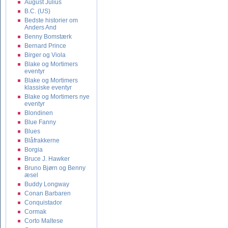
August Julius
B.C. (US)
Bedste historier om
Anders And
Benny Bomstærk
Bernard Prince
Birger og Viola
Blake og Mortimers
eventyr
Blake og Mortimers
klassiske eventyr
Blake og Mortimers nye
eventyr
Blondinen
Blue Fanny
Blues
Blåfrakkerne
Borgia
Bruce J. Hawker
Bruno Bjørn og Benny
æsel
Buddy Longway
Conan Barbaren
Conquistador
Cormak
Corto Maltese