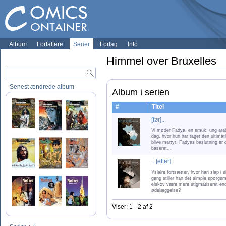
Album
Forfattere
Serier
Forlag
Info
Himmel over Bruxelles
Senest ændrede album
Album i serien
#
Titel
[før]...
Vi møder Fadya, en smuk, ung arab
dag, hvor hun har taget den ultimat
blive martyr. Fadyas beslutning er 
baseret...
...[efter]
Yslaire fortsætter, hvor han slap i
gang stiller han det simple spørgs
elskov være mere stigmatiseret en
ødelæggelse?
Viser: 1 - 2 af 2