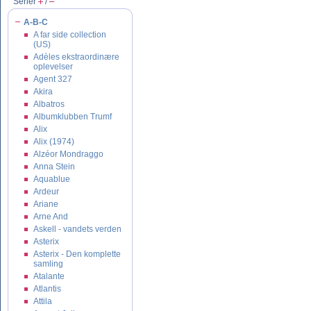
Serier
/
A-B-C
A far side collection
(US)
Adèles ekstraordinære
oplevelser
Agent 327
Akira
Albatros
Albumklubben Trumf
Alix
Alix (1974)
Alzéor Mondraggo
Anna Stein
Aquablue
Ardeur
Ariane
Arne And
Askell - vandets verden
Asterix
Asterix - Den komplette
samling
Atalante
Atlantis
Attila