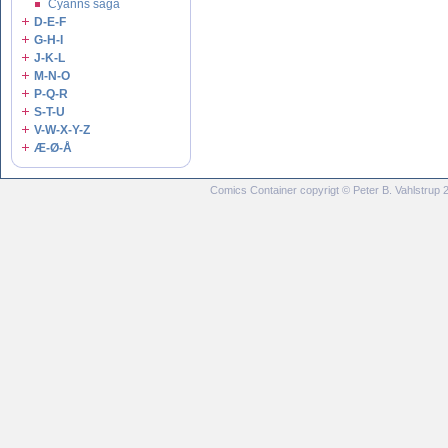
Cyanns saga
D-E-F
G-H-I
J-K-L
M-N-O
P-Q-R
S-T-U
V-W-X-Y-Z
Æ-Ø-Å
Comics Container copyrigt © Peter B. Vahlstrup 20